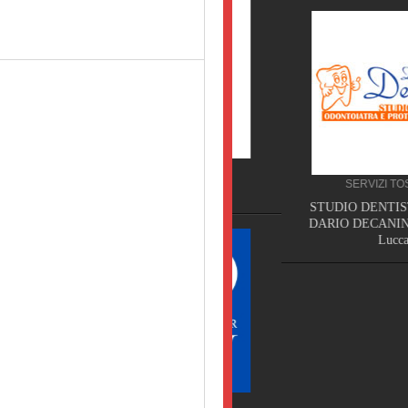
SERVIZI SICILIA
SERVIZI TOSCANA
NON SOLO SPURGHI,
STUDIO DENTISTICO DO
DARIO DECANINI, Capann
Lucca
SERVIZI WEB TOSCANA