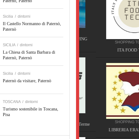
Paternò, Paternò
Sicilia
/
dintorni
Il Castello Normanno di Paternò,
Paternò
CAMPEGGIO TOSCANA
TORRE PENDENTE CAMPING
SHOPPING TOSCANA
VILLAGE, Pisa
SICILIA
/
dintorni
ITA FOOD TECH,
La Chiesa di Santa Barbara di
Paternò, Paternò
Sicilia
/
dintorni
Paternò da visitare, Paternò
TOSCANA
/
dintorni
Turismo sostenibile in Toscana,
Pisa
SERVIZI TOSCANA
SHOPPING TOSCANA
VELATHRI TOUR, Casciana Terme
LIBRERIA ERASMUS, Pi