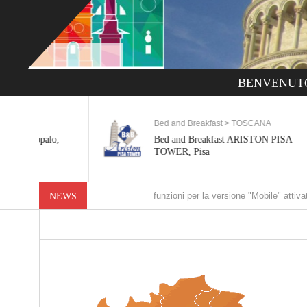
BENVENUT
Bed and Breakfast > TOSCANA
lo,
Bed and Breakfast ARISTON PISA
TOWER, Pisa
Nuove funzioni per la versione "Mobile" attivate
NEWS