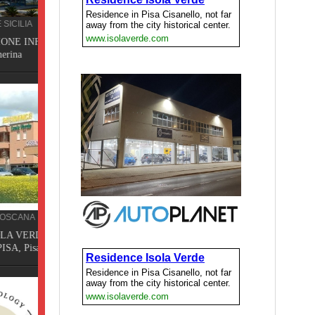
ISSI,
DE,
a