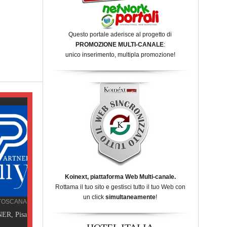
Questo portale aderisce al progetto di
PROMOZIONE MULTI-CANALE
:
unico inserimento, multipla promozione!
Koinext, piattaforma Web Multi-canale.
Rottama il tuo sito e gestisci tutto il tuo Web con
un click
simultaneamente
!