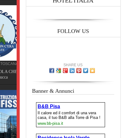
HOTEL ITALIA
FOLLOW US
A
SHARE US
E NON
Banner & Annunci