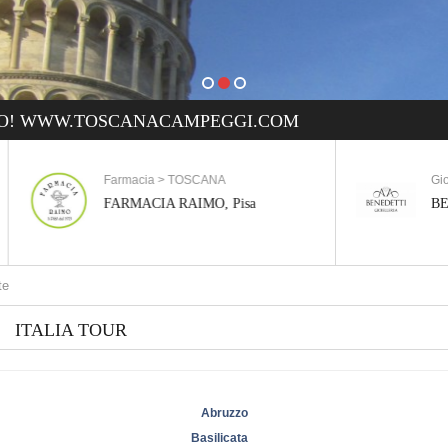
O! WWW.TOSCANACAMPEGGI.COM
Farmacia > TOSCANA
Gioielleria > 
FARMACIA RAIMO, Pisa
BENEDETTI G
Ott
ITALIA TOUR