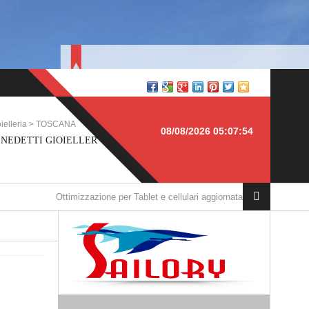
TOSCANA
Produzione > SICILIA
08/08/2026 05:07:54
IOIELLERIA, Pisa
Arena Costruzione Infissi, Piazza
Armerina
imizzazione per Tablet e cellulari aggiornata