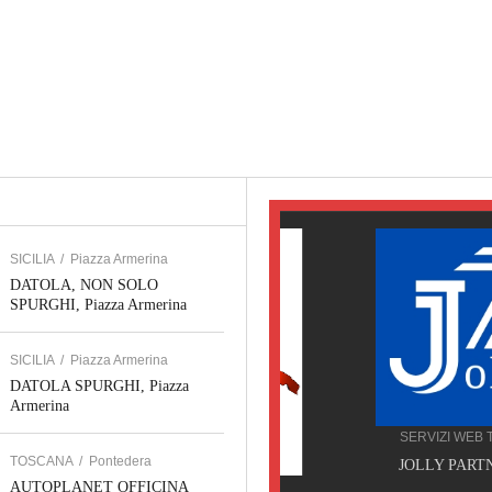
SICILIA
/
Piazza Armerina
DATOLA, NON SOLO
SPURGHI, Piazza Armerina
SICILIA
/
Piazza Armerina
DATOLA SPURGHI, Piazza
Armerina
SERVIZI WEB TOSCANA
TOSCANA
/
Pontedera
JOLLY PARTNER, Pisa
AUTOPLANET OFFICINA