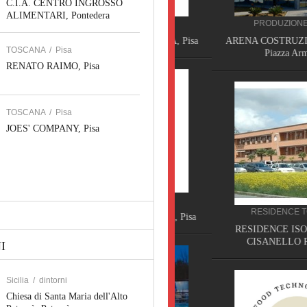
C.I.A. CENTRO INGROSSO
ALIMENTARI, Pontedera
HOTEL TOSCANA
PRODUZIONE SICILIA
HOTEL VILLA PRIMAVERA, Pisa
ARENA COSTRUZIONE INF
TOSCANA
/
Pisa
Piazza Armerina
RENATO RAIMO, Pisa
TOSCANA
/
Pisa
JOES' COMPANY, Pisa
HOTEL TOSCANA
RESIDENCE TOSCANA
HOTEL NOVECENTO PISA, Pisa
RESIDENCE ISOLA VER
CISANELLO PISA, Pis
I
Sicilia
/
dintorni
Chiesa di Santa Maria dell'Alto