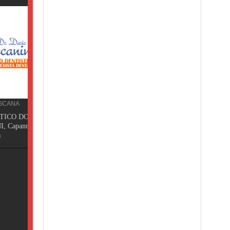
TT.
ori,