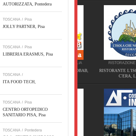
AUTORIZZATA, Pontedera
TOSCANA
/
Pisa
JOLLY PARTNER, Pisa
TOSCANA
/
Pisa
LIBRERIA ERASMUS, Pisa
BED AND BREAKFAST SICILIA
RISTORAZIONE TOSCAN
BED AND BREAKFAST BAOBAB,
RISTORANTE L'ISOLA CH
TOSCANA
/
Piazza Armerina
C'ERA, Lucca
ITA FOOD TECH,
TOSCANA
/
Pisa
CENTRO ORTOPEDICO
SANITARIO PISA, Pisa
TOSCANA
/
Pontedera